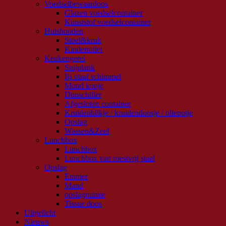
Voedselbewaardoos
Glazen voedselcontainer
Kunststof voedselcontainer
Huishouden
Stoel&kruk
Kindertoilet
Keukengerei
Snijplank
Ijs staaf schimmel
Mond kopje
Dunschiller
Afgesloten container
Kruidenblikje / kruidendoosje / oliepotje
Opslag
Wassen&Zeef
Lunchbox
Lunchbox
Lunchbox van roestvrij staal
Opslag
Emmer
Mand
opslagruimte
Tissue doos
Uitgelicht
Nieuws