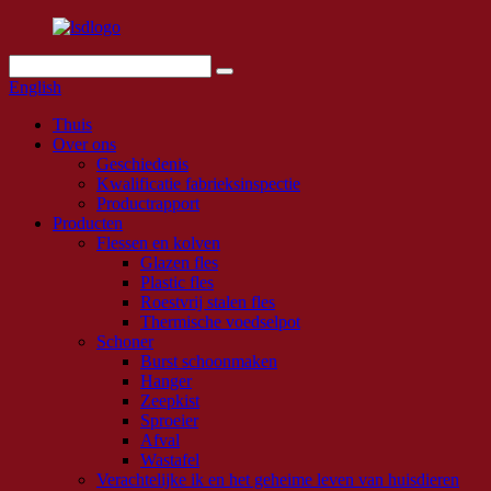
English
Thuis
Over ons
Geschiedenis
Kwalificatie fabrieksinspectie
Productrapport
Producten
Flessen en kolven
Glazen fles
Plastic fles
Roestvrij stalen fles
Thermische voedselpot
Schoner
Burst schoonmaken
Hanger
Zeepkist
Sproeier
Afval
Wastafel
Verachtelijke ik en het geheime leven van huisdieren