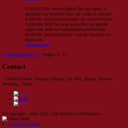
LONGSTAR roestvrijstalen fles met rietje, is
gemaakt van roestvrij staal, dat veilig en gezond
is.Met de vacuümtechnologie, die warmteverlies
voorkomt, blijft het lang warm;Met het gladde
oppervlak voelt het comfortabel aan;Met het
kleurrijke patroonontwerp voelt het modieus en
mooi aan.
navraag
detail
1
2
3
4
5
6
Volgende >
>>
Pagina 1 / 16
Contact
1 Chunhui Road, Yongan Industry Juji Area, Xianju, Taizhou
Zhejiang, China
© Copyright - 2010-2021: Alle rechten voorbehouden.
E-mail verzenden